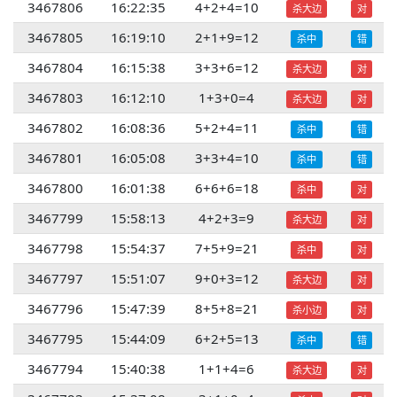
3467806
16:22:35
4+2+4=10
杀大边
对
3467805
16:19:10
2+1+9=12
杀中
错
3467804
16:15:38
3+3+6=12
杀大边
对
3467803
16:12:10
1+3+0=4
杀大边
对
3467802
16:08:36
5+2+4=11
杀中
错
3467801
16:05:08
3+3+4=10
杀中
错
3467800
16:01:38
6+6+6=18
杀中
对
3467799
15:58:13
4+2+3=9
杀大边
对
3467798
15:54:37
7+5+9=21
杀中
对
3467797
15:51:07
9+0+3=12
杀大边
对
3467796
15:47:39
8+5+8=21
杀小边
对
3467795
15:44:09
6+2+5=13
杀中
错
3467794
15:40:38
1+1+4=6
杀大边
对