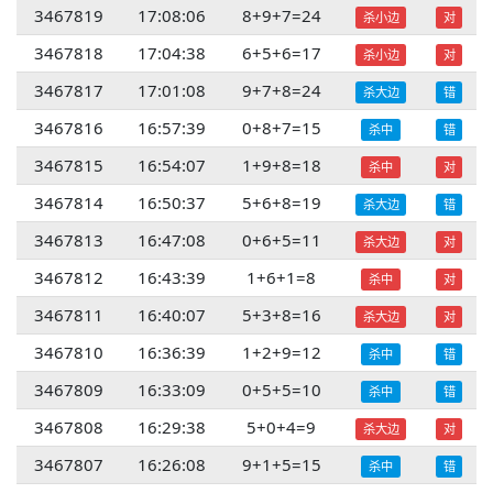
3467819
17:08:06
8+9+7=24
杀小边
对
3467818
17:04:38
6+5+6=17
杀小边
对
3467817
17:01:08
9+7+8=24
杀大边
错
3467816
16:57:39
0+8+7=15
杀中
错
3467815
16:54:07
1+9+8=18
杀中
对
3467814
16:50:37
5+6+8=19
杀大边
错
3467813
16:47:08
0+6+5=11
杀大边
对
3467812
16:43:39
1+6+1=8
杀中
对
3467811
16:40:07
5+3+8=16
杀大边
对
3467810
16:36:39
1+2+9=12
杀中
错
3467809
16:33:09
0+5+5=10
杀中
错
3467808
16:29:38
5+0+4=9
杀大边
对
3467807
16:26:08
9+1+5=15
杀中
错