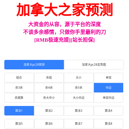
加拿大之家预测
大资金的从容，源于平台的深度
不谈多余感情，只做你手里最利的刀
[RMB极速充提][站长担保]
加拿大pc28中边预测|加拿大28在线精准计划|开奖
结果|走势图
加拿大pc28预测
加拿大pc28走势图
组合
杀组
大小
单双
杀3余
杀4余
杀5余
中边
杀尾数
杀大中小
大小中边
单双中边
算法1
算法2
算法3
算法4
算法5
算法6
算法7
算法8