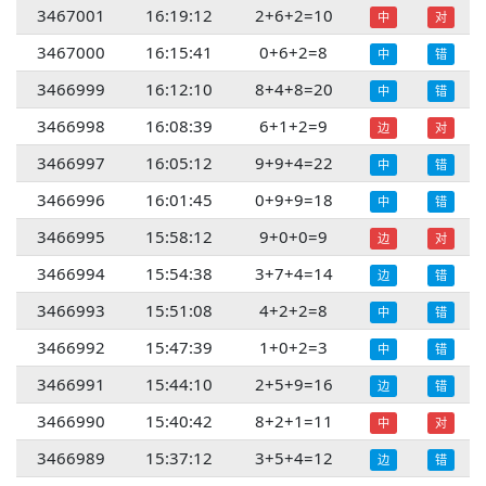
3467001
16:19:12
2+6+2=10
中
对
3467000
16:15:41
0+6+2=8
中
错
3466999
16:12:10
8+4+8=20
中
错
3466998
16:08:39
6+1+2=9
边
对
3466997
16:05:12
9+9+4=22
中
错
3466996
16:01:45
0+9+9=18
中
错
3466995
15:58:12
9+0+0=9
边
对
3466994
15:54:38
3+7+4=14
边
错
3466993
15:51:08
4+2+2=8
中
错
3466992
15:47:39
1+0+2=3
中
错
3466991
15:44:10
2+5+9=16
边
错
3466990
15:40:42
8+2+1=11
中
对
3466989
15:37:12
3+5+4=12
边
错