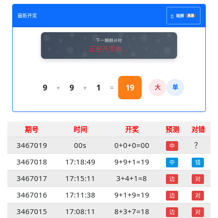
最新开奖
咪牌
关闭
下一期倒计时
正在开奖中...
9
9
1
19
+
+
=
大
单
期号
时间
开奖
预测
对错
3467019
00
s
0+0+0=00
？
中
3467018
17:18:49
9+9+1=19
中
错
3467017
17:15:11
3+4+1=8
边
对
3467016
17:11:38
9+1+9=19
边
对
3467015
17:08:11
8+3+7=18
边
对