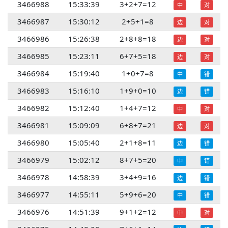
3466988
15:33:39
3+2+7=12
中
对
3466987
15:30:12
2+5+1=8
边
对
3466986
15:26:38
2+8+8=18
边
对
3466985
15:23:11
6+7+5=18
边
对
3466984
15:19:40
1+0+7=8
中
错
3466983
15:16:10
1+9+0=10
边
错
3466982
15:12:40
1+4+7=12
中
对
3466981
15:09:09
6+8+7=21
边
对
3466980
15:05:40
2+1+8=11
边
错
3466979
15:02:12
8+7+5=20
中
错
3466978
14:58:39
3+4+9=16
边
错
3466977
14:55:11
5+9+6=20
中
错
3466976
14:51:39
9+1+2=12
中
对